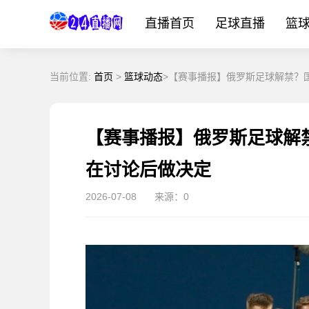
直播首页
足球直播
篮
当前位置:
首页
>
篮球动态
>【赛事播报】俄罗斯足球解禁？
【赛事播报】俄罗斯足球解
在讨论后做决定
2026-07-08
来源：0