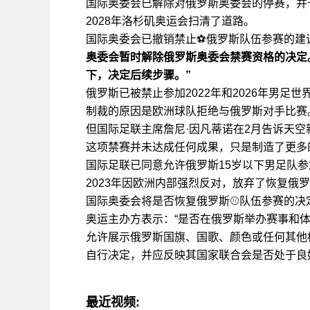
国际奥委会已解除对俄罗斯奥委会的停赛，并
2028年洛杉矶奥运会扫清了道路。
国际奥委会已撤销禁止⚽俄罗斯队伍参赛的建
奥委会暂时解除俄罗斯奥委会禁赛资格的决定
下，决定后续步骤。”
俄罗斯已被禁止参加2022年和2026年男足世
制裁的原因是欧洲球队拒绝与俄罗斯对手比赛
但国际足联主席詹尼·因凡蒂诺在2月告诉天空
这项禁赛并未达成任何成果，只是制造了更多
国际足联已同意允许俄罗斯15岁以下男足队参
2023年因欧洲内部强烈反对，放弃了恢复俄
国际奥委会将是否恢复俄罗斯⚾队伍参赛的决
奥运主办方表示：“是否在俄罗斯举办赛事和体
允许展示俄罗斯国旗、国歌、颜色或任何其他
自行决定，并应反映其国家联合会是否处于良
最近视频: