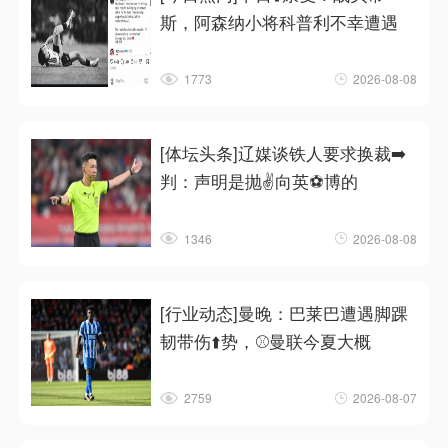
斯，阿森纳小将科普利不幸遭遇
1773
2026-08-08
[体坛头条]辽媒谈铁人要求换裁➡️
判：声明是抛✌️向英⚽博的
1346
2026-08-08
[行业动态]曼晚：巴莱巴遭遇脚踝
韧带伤⬆️势，⚾曼联今夏大概
2759
2026-08-07