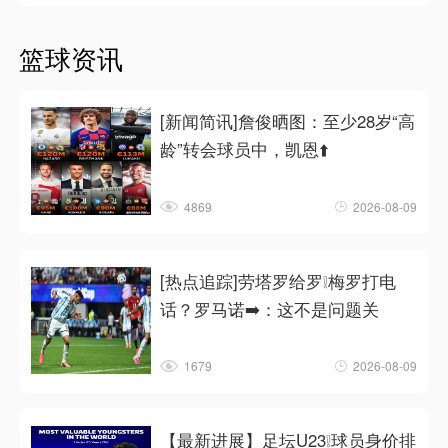
篮球资讯
[新闻简讯]詹俊晒图：至少28岁“高
龄”转会球员中，凯恩⬆️
4869
2026-08-09
[热点追踪]劳塔罗给罗❕梅罗打电
话？罗马诺➡️：这不是问题关
1679
2026-08-09
【最新进展】足坛U23❕球员身价排