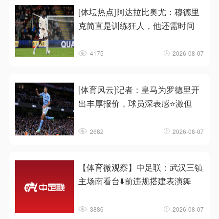
[体坛热点]阿达拉比奥尤：穆德里
克简直是训练狂人，他还需时间
4175
2026-08-07
[体育风云]记者：皇马为罗德里开
出丰厚报价，球员深表感⭐激但
2682
2026-08-07
【体育微观察】中足联：武汉三镇
主场南看台⬇️前违规搭建表演舞
3886
2026-08-07