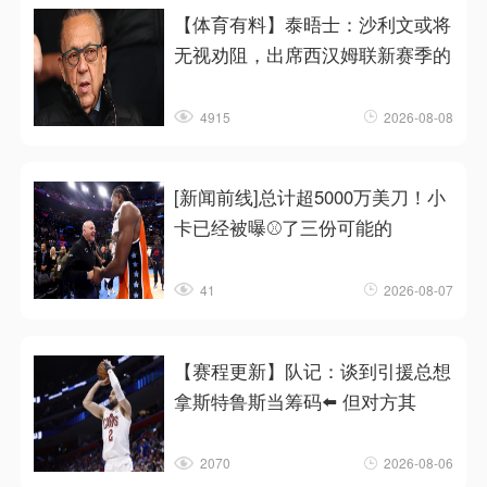
【体育有料】泰晤士：沙利文或将
无视劝阻，出席西汉姆联新赛季的
4915
2026-08-08
[新闻前线]总计超5000万美刀！小
卡已经被曝⚾了三份可能的
41
2026-08-07
【赛程更新】队记：谈到引援总想
拿斯特鲁斯当筹码⬅️ 但对方其
2070
2026-08-06