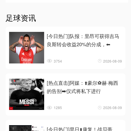
足球资讯
[今日热门]队报：里昂可获得吉马
良斯转会收益20%的分成，⬅
3754
2026-08-09
[热点直击]阿媒：⬆️豪尔⚽赫·梅西
的告别➡️仪式将私下进行
1285
2026-08-09
[今日热门]早日⬆️康复！战贝蒂