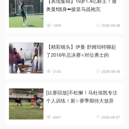
【表现集锦】19岁1.4亿标王！迪
奥曼❗德身⬅️披皇马战袍完
1009
2026-08-08
【精彩镜头】伊曼·舒姆珀特聊起
了2016年总决赛⭐对位勇士的
3143
2026-08-08
[比赛回放]不松懈！马杜埃凯专注
个人训练！新✨赛季期待大放异
4347
2026-08-07