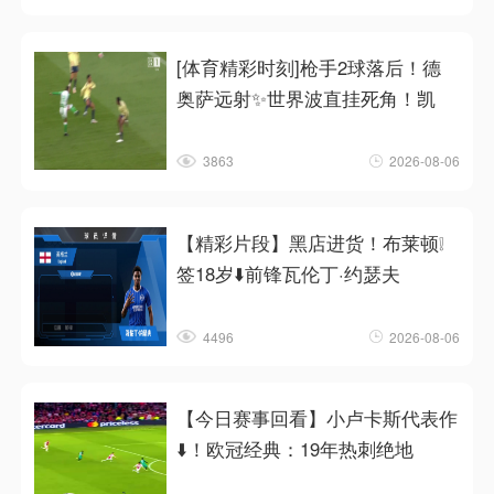
[体育精彩时刻]枪手2球落后！德
奥萨远射✨世界波直挂死角！凯
3863
2026-08-06
【精彩片段】黑店进货！布莱顿❕
签18岁⬇️前锋瓦伦丁·约瑟夫
4496
2026-08-06
【今日赛事回看】小卢卡斯代表作
⬇️！欧冠经典：19年热刺绝地