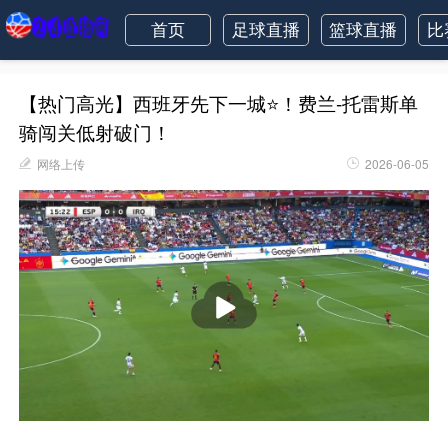
首页
足球直播
篮球直播
比
【热门高光】西班牙先下一城⭐！费兰-托雷斯单
骑闯关低射破门！
网络上传
2026-06-05