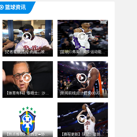
篮球资讯
[记者观察]杰伦·布朗：被交易至翻盘自己✨的球队感觉很奇怪
[篮球]⚾弗莱：威少运动能❗力后卫历史前二 但纳什是更出色的
【体育有料】泰晤士：沙利文或将无视劝阻，出席西汉姆联新赛季的
[新闻前线]总计超5000万美刀！小卡已经被曝⚾了三份可能的
【热点推荐】巴西足⬅️协主席：就我个人而言，我对出售世界杯股
【赛程更新】队记：谈到引援总想拿斯特鲁斯当筹码⬅️ 但对方其