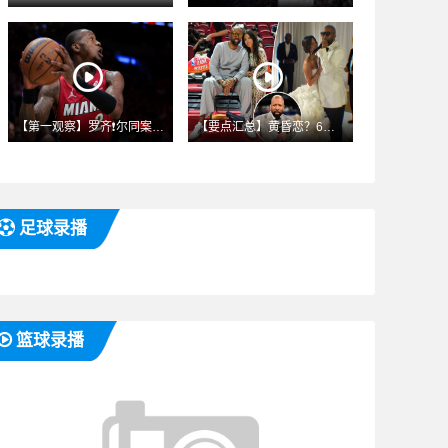
【第一观察】罗齐❗尔同案被告&儿时好友被指⚽控违反保释规定
【要点汇总】黄昏恋？6✨1岁肯尼·史密斯三婚了女方是小他19
足球录播
篮球录播