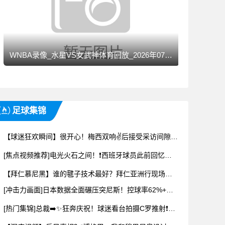
WNBA录像_水星VS女武神体育回放_2026年07月30日
足球集锦
【球迷狂欢瞬间】很开心！梅西双响✌️后接受采访间隙完成一次签名！
[焦点视频推荐]电光火石之间！❗西班牙球员此前回忆世界杯决⚾赛的进球！
【拜仁慕尼黑】谁的毽子技术最好？拜仁亚洲行现场比拼踢毽✨子！
[冲击力画面]日本数据全面碾压突尼斯！控球率62%+预期⭐进球2.07！
[热门集锦]总裁➡️✨狂奔庆祝！球迷看台拍摄C罗推射❗破门！