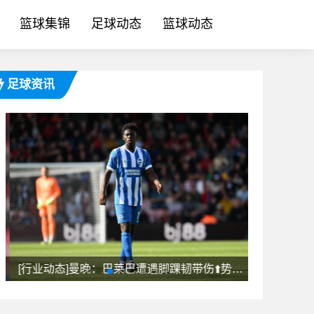
篮球集锦
足球动态
篮球动态
足球资讯
博的
[行业动态]曼晚：巴莱巴遭遇脚踝韧带伤⬆️势，⚾曼联今夏大概