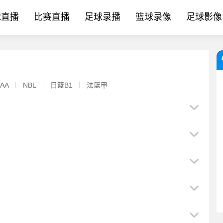
球直播
比赛直播
足球录播
篮球录像
足球影像
AA
NBL
日篮B1
法篮甲
[今日热门]早日⬆️康复！战贝蒂斯，阿森纳小将科普利不幸遭遇
[体坛头条]辽媒谈铁人要求换裁➡️判：声明是抛✌️向英⚽