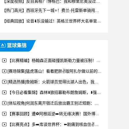
【深度视频】反目真相？❕博格巴：我和穆里尼奥没过节，只是媒体的嘴太招人烦！
【热门高光】西班牙先下一城⭐！费兰-托雷斯单骑闯关低射破门！
【经典回放】论音⬇️乐没输过！英格兰世界杯大名单官方视频！
篮球集锦
【比赛精编】杨翰森正面碰撞凯斯勒力量被压制！现役蓝领中锋天花板名不虚✌️传
[赛场锦集]猛虎落山！看着肥胖✌️版阿扎尔做以前的动作，伤感和喜感⚽交织~
[精选热播]詹姆斯：火箭球员觉得比湖人出色，我们G6✌️彻底统治了比赛⚽
【今日必看集锦】森林⬇️狼招募勒布朗詹姆斯，⬇️强调球队阵容吸引力与教练优势。
[体坛视角]何润东离开宿迁后放出霸王别迁短剧：东✨子，没有你我怎⭐么活啊！
【赛事回顾】遭⚽阿根廷逆➡️转无缘决赛！国外博主：你支持图赫尔继续带队吗？
【比赛亮点】多➡️库谈世界杯：⬅️剧痛到咳血住✌️院，早上六点又被通知老婆要生~