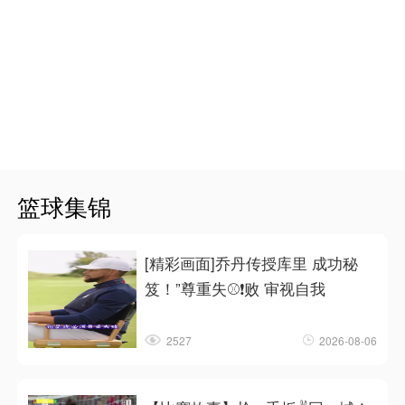
篮球集锦
[精彩画面]乔丹传授库里 成功秘
笈！”尊重失⚾❗败 审视自我
2527
2026-08-06