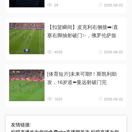
29
2026-08-03
【扣篮瞬间】皮克利右侧接➡️❕直
塞右脚抽射破门✨，佛罗伦萨扳
4026
2026-08-02
[体育短片]未来可期❗！斯凯利助
攻，16岁道⬅️曼远射破门完
1625
2026-08-02
友情链接:
柠檬直播作为您的免费nba直播网首选,柠檬直播为您