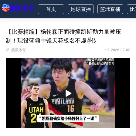
首页
足球直播
篮球直播
比
【比赛精编】杨翰森正面碰撞凯斯勒力量被压
制！现役蓝领中锋天花板名不虚✌️传
腾讯体育
2026-07-02