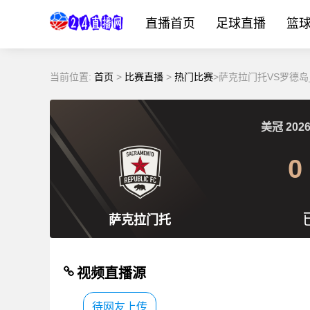
直播首页
足球直播
篮
当前位置:
首页
>
比赛直播
>
热门比赛
>萨克拉门托VS罗德岛
美冠
2026
0
萨克拉门托
视频直播源
待网友上传