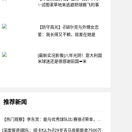
✨试图滚草地来逃避把球踢飞的事
【防守高光】✌️胡尔克与外甥女恋
爱：我长得又不赖，就差在她是
[最新实况影像]八年光阴！意大利国
米球迷还是很感谢前国⬅️米
推荐新闻
【热门观察】李东炅：能与优秀球队比❕赛很✌️荣幸，通过对阵曼
[深度报道]跟队：纽卡❗认为✌️29岁吉马良斯能卖7500万