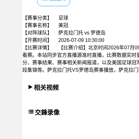
【赛事分类】
足球
【赛事名称】
美冠
【对阵球队】
萨克拉门托 vs 罗德岛
【开赛时间】
2026-07-09 10:30:00
【比赛详情】
【比赛介绍】北京时间2026年07月0
看赛。本站同步官方直播源准时直播，比赛数据实时
分、赛事结果、赛事相关新闻报道，以及美国足球冠
段集锦等。萨克拉门托VS罗德岛赛事播放，萨克拉门
相关视频
交鋒录像