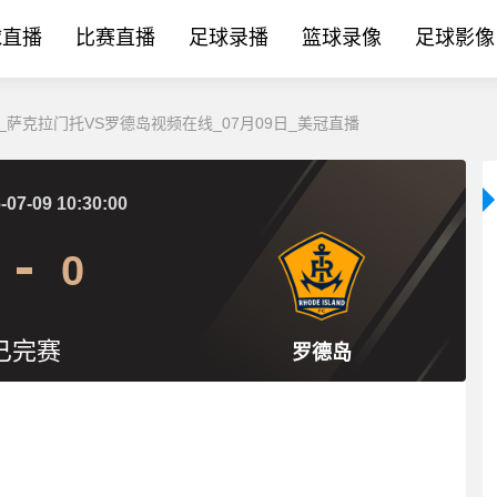
球直播
比赛直播
足球录播
篮球录像
足球影像
_萨克拉门托VS罗德岛视频在线_07月09日_美冠直播
-07-09 10:30:00
0
已完赛
罗德岛