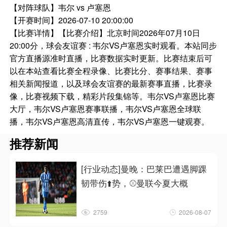
【对阵球队】
韦尔 vs 卢塞恩
【开赛时间】
2026-07-10 20:00:00
【比赛详情】
【比赛介绍】北京时间2026年07月10日
20:00分，球会友谊赛 : 韦尔VS卢塞恩实时观看。本站同步
官方直播源准时直播，比赛数据实时更新。比赛结束后可
以在本站查看比赛全程录像、比赛比分、赛事结果、赛事
相关新闻报道，以及球会友谊赛的最新赛事直播，比赛录
像，比赛视频下载，精彩片段集锦等。韦尔VS卢塞恩比赛
大厅，韦尔VS卢塞恩赛事联播，韦尔VS卢塞恩全球联
播，韦尔VS卢塞恩高清直传，韦尔VS卢塞恩一键观赛。
推荐新闻
[行业动态]曼晚：巴莱巴遭遇脚踝
韧带伤⬆️势，⚾曼联今夏大概
2759
2026-08-07