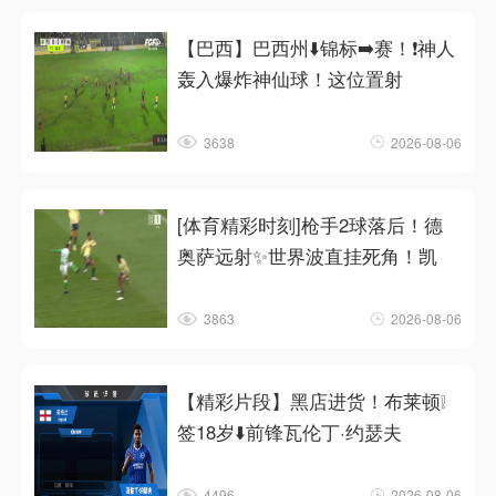
【巴西】巴西州⬇️锦标➡️赛！❗神人
轰入爆炸神仙球！这位置射
3638
2026-08-06
[体育精彩时刻]枪手2球落后！德
奥萨远射✨世界波直挂死角！凯
3863
2026-08-06
【精彩片段】黑店进货！布莱顿❕
签18岁⬇️前锋瓦伦丁·约瑟夫
4496
2026-08-06