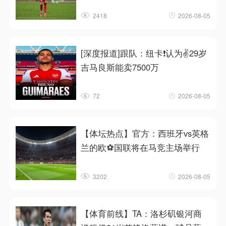
2418
2026-08-05
[深度报道]跟队：纽卡❗认为✌️29岁
吉马良斯能卖7500万
72
2026-08-05
【体坛热点】官方：西班牙vs英格
兰的欧⚽国联将在马竞主场举行
3202
2026-08-05
【体育前线】TA：洛杉矶银河商