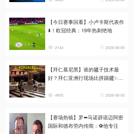
【今日赛事回看】小卢卡斯代表作
⬇️！欧冠经典：19年热刺绝地
2144
2026-08-05
【拜仁慕尼黑】谁的毽子技术最
好？拜仁亚洲行现场比拼踢毽✨
子！
4955
2026-08-05
【赛场热镜】罗⬅️马诺辟谣迈阿密
国际和德布劳内传闻：⚽他专注