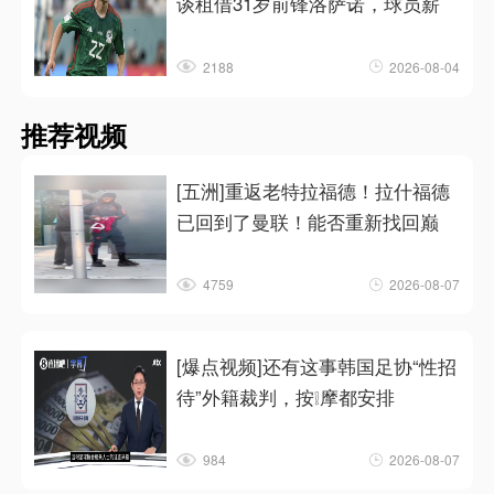
谈租借31岁前锋洛萨诺，球员薪
2188
2026-08-04
推荐视频
[五洲]重返老特拉福德！拉什福德
已回到了曼联！能否重新找回巅
4759
2026-08-07
[爆点视频]还有这事韩国足协“性招
待”外籍裁判，按❕摩都安排
984
2026-08-07