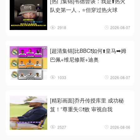
[热门集锦]韦德曾谈：我是⬆️热火
队史第一人，⭐但穿过热火球
2918
2026-08-07
[超清集锦]比BBC❗如何⬆️皇马➡️姆
巴佩+维尼修斯+迪奥
1033
2026-08-07
[精彩画面]乔丹传授库里 成功秘
笈！”尊重失⚾❗败 审视自我
2527
2026-08-06