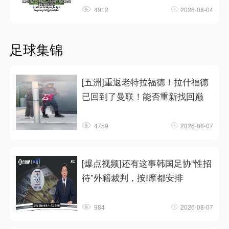
4912
2026-08-04
足球集锦
[五洲]重返老特拉福德！拉什福德
已回到了曼联！能否重新找回巅
4759
2026-08-07
[爆点视频]还有这事韩国足协“性招
待”外籍裁判，按❕摩都安排
984
2026-08-07