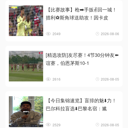
【比赛故事】枪➡️手扳✌️回一城！
措利⚽斯角球送助攻！因卡皮
2049
2026-08-06
[精选攻防]友尽赛！4节30分钟友⬅️
谊赛，伯恩茅斯10-1
2616
2026-08-05
【今日集锦速览】盲排的魅⬇️力！
巴尔科拉盲选⬇️巴黎名宿：尴
2529
2026-08-05