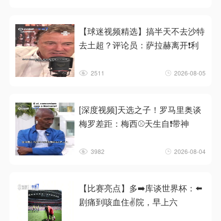
【球迷视频精选】搞半天不去沙特
去土超？评论员：萨拉赫离开❗利
2511
2026-08-05
[深度视频]天选之子！罗马里奥谈
梅罗差距：梅西⚾天生自❗带神
3982
2026-08-04
【比赛亮点】多➡️库谈世界杯：⬅️
剧痛到咳血住✌️院，早上六