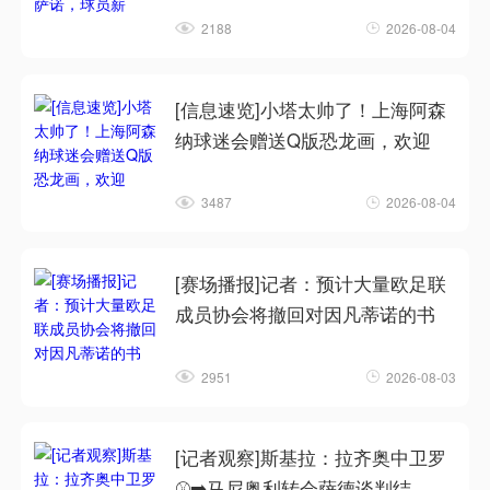
2188
2026-08-04
[信息速览]小塔太帅了！上海阿森
纳球迷会赠送Q版恐龙画，欢迎
3487
2026-08-04
[赛场播报]记者：预计大量欧足联
成员协会将撤回对因凡蒂诺的书
2951
2026-08-03
[记者观察]斯基拉：拉齐奥中卫罗
⚾➡️马尼奥利转会萨德谈判结