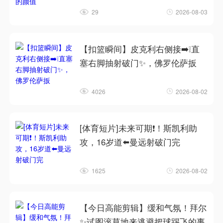
29
2026-08-03
【扣篮瞬间】皮克利右侧接➡️❕直
塞右脚抽射破门✨，佛罗伦萨扳
4026
2026-08-02
[体育短片]未来可期❗！斯凯利助
攻，16岁道⬅️曼远射破门完
1625
2026-08-02
【今日高能剪辑】缓和气氛！拜尔
✨试图滚草地来逃避把球踢飞的事