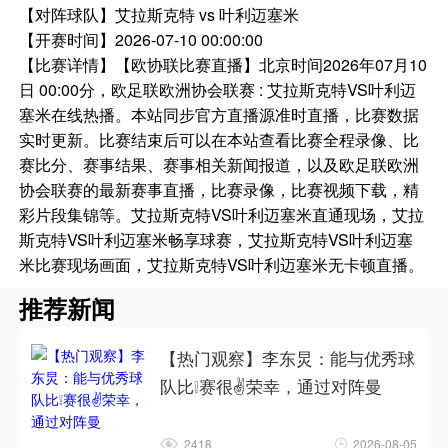
【对阵球队】
艾拉斯克特 vs 叶利迈塞米
【开赛时间】
2026-07-10 00:00:00
【比赛详情】
【欧协联比赛直播】北京时间2026年07月10
日 00:00分，欧足联欧洲协会联赛 : 艾拉斯克特VS叶利迈
塞米在线热播。本站同步官方直播源准时直播，比赛数据
实时更新。比赛结束后可以在本站查看比赛全程录像、比
赛比分、赛事结果、赛事相关新闻报道，以及欧足联欧洲
协会联赛的最新赛事直播，比赛录像，比赛视频下载，精
彩片段集锦等。艾拉斯克特VS叶利迈塞米直通现场，艾拉
斯克特VS叶利迈塞米畅享球赛，艾拉斯克特VS叶利迈塞
米比赛现场画面，艾拉斯克特VS叶利迈塞米无卡顿直播。
推荐新闻
【热门观察】李东炅：能与优秀球
队比❕赛很✌️荣幸，通过对阵曼
2418
2026-08-05