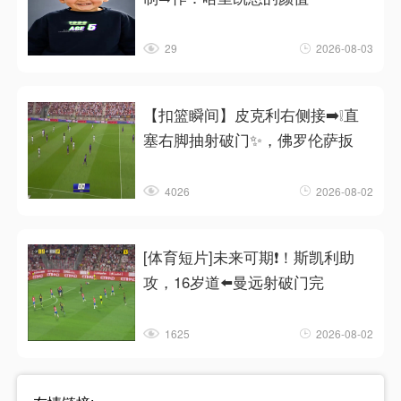
29
2026-08-03
【扣篮瞬间】皮克利右侧接➡️❕直
塞右脚抽射破门✨，佛罗伦萨扳
4026
2026-08-02
[体育短片]未来可期❗！斯凯利助
攻，16岁道⬅️曼远射破门完
1625
2026-08-02