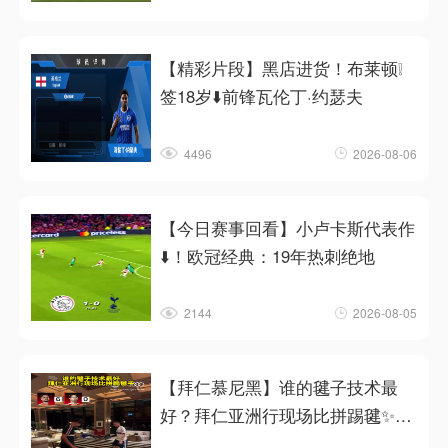
【精彩片段】黑店进货！布莱顿❕
签18岁⬇️前锋瓦伦丁·约瑟夫
4496
2026-08-06
【今日赛事回看】小卢卡斯代表作
⬇️！欧冠经典：19年热刺绝地
2144
2026-08-05
【拜仁慕尼黑】谁的毽子技术最
好？拜仁亚洲行现场比拼踢毽✨
子！