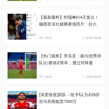
【最新爆料】时隔⚽614天复出！
穆德里克社媒晒赛场照片：好久
2553
2026-08-06
【热门观察】李东炅：能与优秀球
队比❕赛很✌️荣幸，通过对阵曼
2418
2026-08-05
[深度报道]跟队：纽卡❗认为✌️29岁
吉马良斯能卖7500万