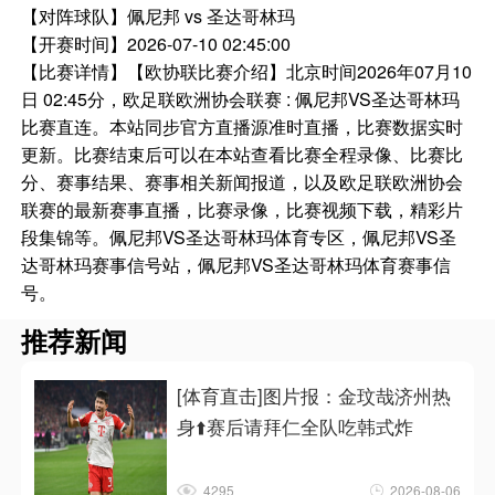
【对阵球队】
佩尼邦 vs 圣达哥林玛
【开赛时间】
2026-07-10 02:45:00
【比赛详情】
【欧协联比赛介绍】北京时间2026年07月10
日 02:45分，欧足联欧洲协会联赛 : 佩尼邦VS圣达哥林玛
比赛直连。本站同步官方直播源准时直播，比赛数据实时
更新。比赛结束后可以在本站查看比赛全程录像、比赛比
分、赛事结果、赛事相关新闻报道，以及欧足联欧洲协会
联赛的最新赛事直播，比赛录像，比赛视频下载，精彩片
段集锦等。佩尼邦VS圣达哥林玛体育专区，佩尼邦VS圣
达哥林玛赛事信号站，佩尼邦VS圣达哥林玛体育赛事信
号。
推荐新闻
[体育直击]图片报：金玟哉济州热
身⬆️赛后请拜仁全队吃韩式炸
4295
2026-08-06