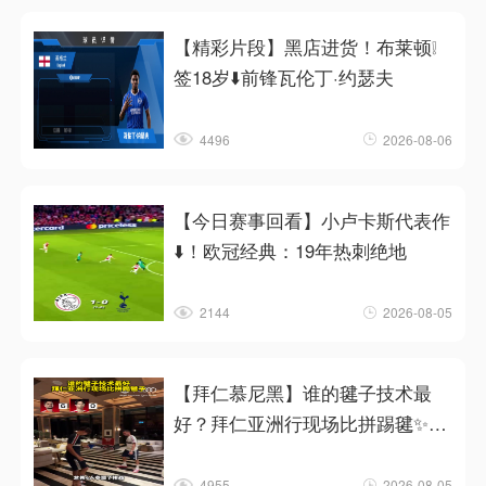
【精彩片段】黑店进货！布莱顿❕
签18岁⬇️前锋瓦伦丁·约瑟夫
4496
2026-08-06
【今日赛事回看】小卢卡斯代表作
⬇️！欧冠经典：19年热刺绝地
2144
2026-08-05
【拜仁慕尼黑】谁的毽子技术最
好？拜仁亚洲行现场比拼踢毽✨
子！
4955
2026-08-05