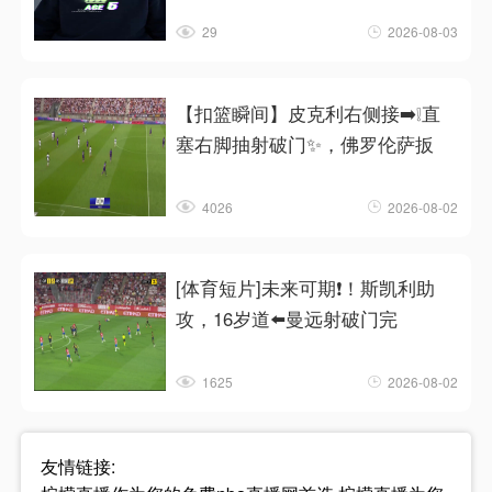
29
2026-08-03
【扣篮瞬间】皮克利右侧接➡️❕直
塞右脚抽射破门✨，佛罗伦萨扳
4026
2026-08-02
[体育短片]未来可期❗！斯凯利助
攻，16岁道⬅️曼远射破门完
1625
2026-08-02
友情链接: