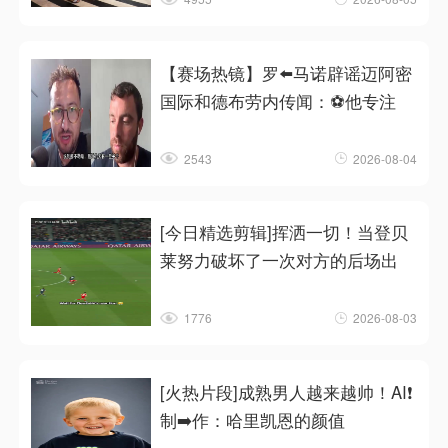
【赛场热镜】罗⬅️马诺辟谣迈阿密
国际和德布劳内传闻：⚽他专注
2543
2026-08-04
[今日精选剪辑]挥洒一切！当登贝
莱努力破坏了一次对方的后场出
1776
2026-08-03
[火热片段]成熟男人越来越帅！AI❗
制➡️作：哈里凯恩的颜值