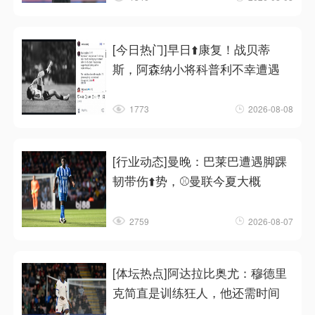
[今日热门]早日⬆️康复！战贝蒂
斯，阿森纳小将科普利不幸遭遇
1773
2026-08-08
[行业动态]曼晚：巴莱巴遭遇脚踝
韧带伤⬆️势，⚾曼联今夏大概
2759
2026-08-07
[体坛热点]阿达拉比奥尤：穆德里
克简直是训练狂人，他还需时间