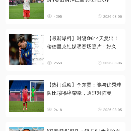
4295
2026-08-06
【最新爆料】时隔⚽614天复出！
穆德里克社媒晒赛场照片：好久
2553
2026-08-06
【热门观察】李东炅：能与优秀球
队比❕赛很✌️荣幸，通过对阵曼
2418
2026-08-05