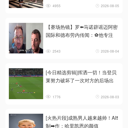
4955
2026-08-05
【赛场热镜】罗⬅️马诺辟谣迈阿密
国际和德布劳内传闻：⚽他专注
2543
2026-08-04
[今日精选剪辑]挥洒一切！当登贝
莱努力破坏了一次对方的后场出
1776
2026-08-03
[火热片段]成熟男人越来越帅！AI❗
制➡️作：哈里凯恩的颜值