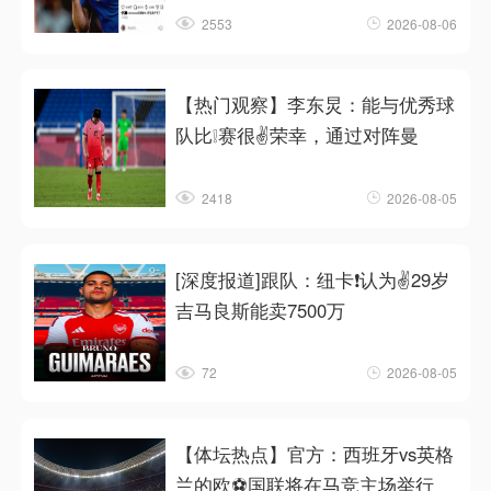
2553
2026-08-06
【热门观察】李东炅：能与优秀球
队比❕赛很✌️荣幸，通过对阵曼
2418
2026-08-05
[深度报道]跟队：纽卡❗认为✌️29岁
吉马良斯能卖7500万
72
2026-08-05
【体坛热点】官方：西班牙vs英格
兰的欧⚽国联将在马竞主场举行