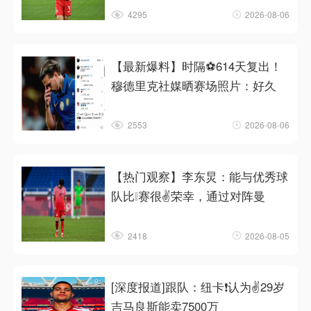
4295
2026-08-06
【最新爆料】时隔⚽614天复出！
穆德里克社媒晒赛场照片：好久
2553
2026-08-06
【热门观察】李东炅：能与优秀球
队比❕赛很✌️荣幸，通过对阵曼
2418
2026-08-05
[深度报道]跟队：纽卡❗认为✌️29岁
吉马良斯能卖7500万