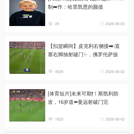
制➡️作：哈里凯恩的颜值
29
2026-08-03
【扣篮瞬间】皮克利右侧接➡️❕直
塞右脚抽射破门✨，佛罗伦萨扳
4026
2026-08-02
[体育短片]未来可期❗！斯凯利助
攻，16岁道⬅️曼远射破门完
1625
2026-08-02