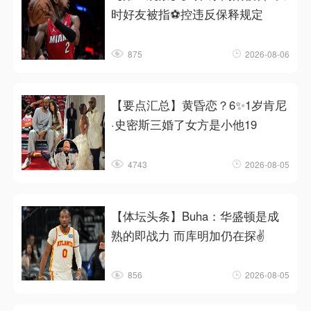
时好友被指⚽控违反保释规定
875
2026-08-06
【要点汇总】黄昏恋？6✨1岁肯尼
·史密斯三婚了女方是小他19
4743
2026-08-05
【体坛头条】Buha：华盛顿是成
熟的即战力 而库明加仍在探✌
856
2026-08-05