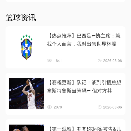
篮球资讯
【热点推荐】巴西足⬅️协主席：就
我个人而言，我对出售世界杯股
1641
2026-08-06
【赛程更新】队记：谈到引援总想
拿斯特鲁斯当筹码⬅️ 但对方其
2070
2026-08-06
【第一观察】罗齐❗尔同案被告&儿