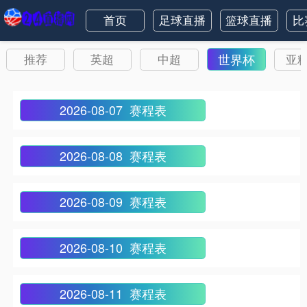
首页
足球直播
篮球直播
比
世界杯
推荐
英超
中超
亚
2026-08-07 赛程表
2026-08-08 赛程表
2026-08-09 赛程表
2026-08-10 赛程表
2026-08-11 赛程表