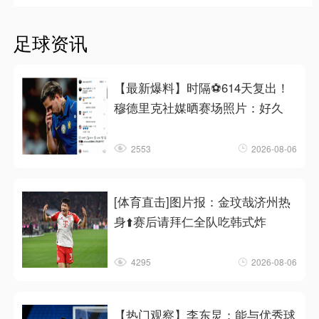
足球资讯
【最新爆料】时隔⚽614天复出！
穆德里克社媒晒赛场照片：好久
2553
2026-08-06
[体育直击]图片报：金玟哉济州热
身⬆️赛后请拜仁全队吃韩式炸
4295
2026-08-06
【热门观察】李东炅：能与优秀球