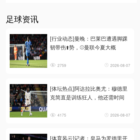
足球资讯
[行业动态]曼晚：巴莱巴遭遇脚踝
韧带伤⬆️势，⚾曼联今夏大概
2759
2026-08-07
[体坛热点]阿达拉比奥尤：穆德里
克简直是训练狂人，他还需时间
4175
2026-08-07
[体育风云]记者：皇马为罗德里开