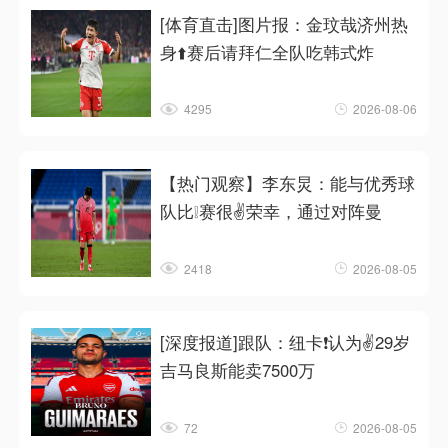
[体育直击]图片报：金玟哉济州热
身⬆️赛后请拜仁全队吃韩式炸
4295
2026-08-06
【热门观察】李东炅：能与优秀球
队比❕赛很✌️荣幸，通过对阵曼
2418
2026-08-05
[深度报道]跟队：纽卡❗认为✌️29岁
吉马良斯能卖7500万
72
2026-08-05