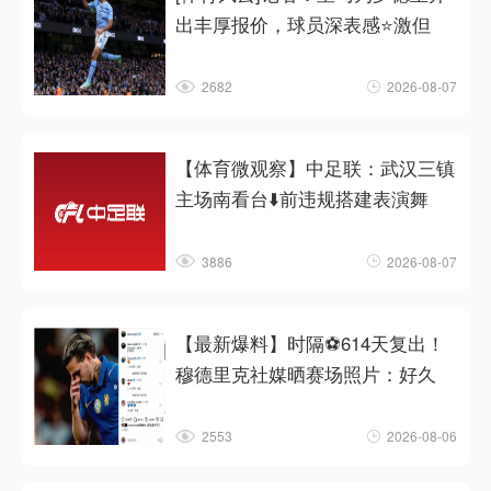
出丰厚报价，球员深表感⭐激但
2682
2026-08-07
【体育微观察】中足联：武汉三镇
主场南看台⬇️前违规搭建表演舞
3886
2026-08-07
【最新爆料】时隔⚽614天复出！
穆德里克社媒晒赛场照片：好久
2553
2026-08-06