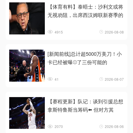
【体育有料】泰晤士：沙利文或将
无视劝阻，出席西汉姆联新赛季的
4915
2026-08-08
[新闻前线]总计超5000万美刀！小
卡已经被曝⚾了三份可能的
41
2026-08-07
【赛程更新】队记：谈到引援总想
拿斯特鲁斯当筹码⬅️ 但对方其
2070
2026-08-06