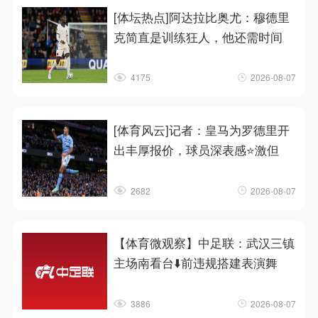
[体坛热点]阿达拉比奥尤：穆德里
克简直是训练狂人，他还需时间
4175
2026-08-07
[体育风云]记者：皇马为罗德里开
出丰厚报价，球员深表感⭐激但
2682
2026-08-07
【体育微观察】中足联：武汉三镇
主场南看台⬇️前违规搭建表演舞
3886
2026-08-07