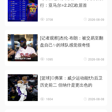
行：亚马尔⭐2.2亿欧居首
3708
2026-08-09
[记者观察]杰伦·布朗：被交易至翻
盘自己✨的球队感觉很奇怪
1095
2026-08-08
[篮球]⚾弗莱：威少运动能❗力后卫
历史前二 但纳什是更出色的
1604
2026-08-08