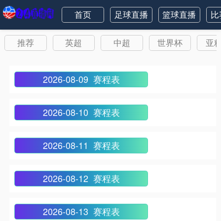
首页
足球直播
篮球直播
比
推荐
英超
中超
世界杯
亚
2026-08-09 赛程表
2026-08-10 赛程表
2026-08-11 赛程表
2026-08-12 赛程表
2026-08-13 赛程表