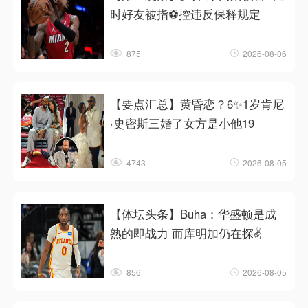
时好友被指⚽控违反保释规定
875
2026-08-06
【要点汇总】黄昏恋？6✨1岁肯尼
·史密斯三婚了女方是小他19
4743
2026-08-05
【体坛头条】Buha：华盛顿是成
熟的即战力 而库明加仍在探✌
856
2026-08-05