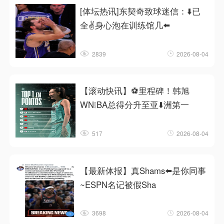
[体坛热讯]东契奇致球迷信：⬇️已
全✌️身心泡在训练馆几⬅️
2839
2026-08-04
【滚动快讯】⚽里程碑！韩旭
WN❕BA总得分升至亚⬇️洲第一
517
2026-08-04
【最新体报】真Shams⬅️是你同事
~ESPN名记被假Sha
3698
2026-08-04