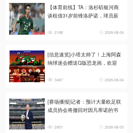
【体育前线】TA：洛杉矶银河商
谈租借31岁前锋洛萨诺，球员薪
2188
2026-08-04
[信息速览]小塔太帅了！上海阿森
纳球迷会赠送Q版恐龙画，欢迎
3487
2026-08-04
[赛场播报]记者：预计大量欧足联
成员协会将撤回对因凡蒂诺的书
2951
2026-08-03