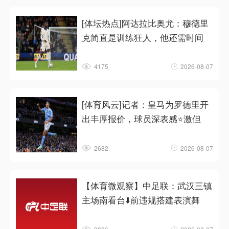
[体坛热点]阿达拉比奥尤：穆德里
克简直是训练狂人，他还需时间
4175
2026-08-07
[体育风云]记者：皇马为罗德里开
出丰厚报价，球员深表感⭐激但
2682
2026-08-07
【体育微观察】中足联：武汉三镇
主场南看台⬇️前违规搭建表演舞