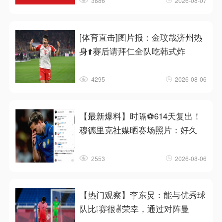
3886
2026-08-07
[体育直击]图片报：金玟哉济州热
身⬆️赛后请拜仁全队吃韩式炸
4295
2026-08-06
【最新爆料】时隔⚽614天复出！
穆德里克社媒晒赛场照片：好久
2553
2026-08-06
【热门观察】李东炅：能与优秀球
队比❕赛很✌️荣幸，通过对阵曼