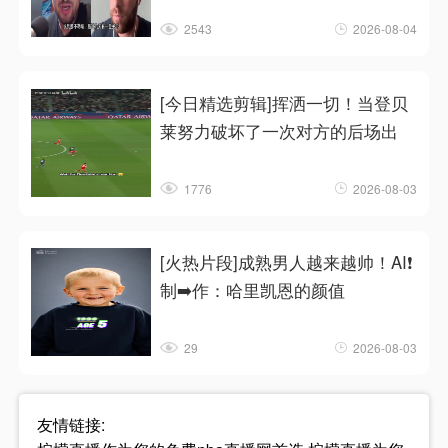
2543
2026-08-04
[今日精选剪辑]挥洒一切！当登贝
莱努力破坏了一次对方的后场出
1776
2026-08-03
[火热片段]成熟男人越来越帅！AI❗
制➡️作：哈里凯恩的颜值
29
2026-08-03
友情链接: