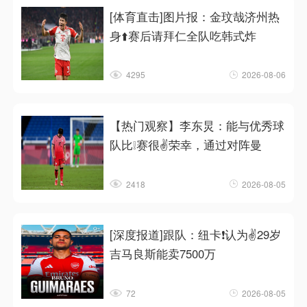
[体育直击]图片报：金玟哉济州热
身⬆️赛后请拜仁全队吃韩式炸
4295
2026-08-06
【热门观察】李东炅：能与优秀球
队比❕赛很✌️荣幸，通过对阵曼
2418
2026-08-05
[深度报道]跟队：纽卡❗认为✌️29岁
吉马良斯能卖7500万
72
2026-08-05