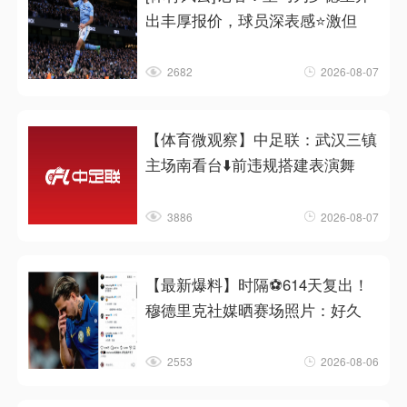
出丰厚报价，球员深表感⭐激但
2682
2026-08-07
【体育微观察】中足联：武汉三镇
主场南看台⬇️前违规搭建表演舞
3886
2026-08-07
【最新爆料】时隔⚽614天复出！
穆德里克社媒晒赛场照片：好久
2553
2026-08-06