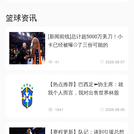
篮球资讯
[新闻前线]总计超5000万美刀！小
卡已经被曝⚾了三份可能的
41
2026-08-07
【热点推荐】巴西足⬅️协主席：就
我个人而言，我对出售世界杯股
1641
2026-08-06
【赛程更新】队记：谈到引援总想