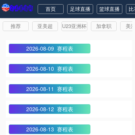
首页
足球直播
篮球直播
比
推荐
亚美超
U23亚洲杯
加拿职
美
2026-08-09 赛程表
2026-08-10 赛程表
2026-08-11 赛程表
2026-08-12 赛程表
2026-08-13 赛程表