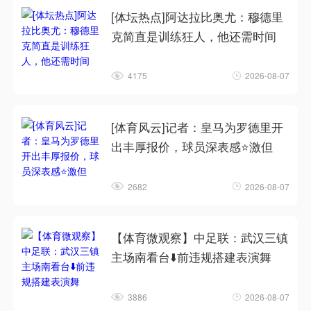
[体坛热点]阿达拉比奥尤：穆德里
克简直是训练狂人，他还需时间
4175
2026-08-07
[体育风云]记者：皇马为罗德里开
出丰厚报价，球员深表感⭐激但
2682
2026-08-07
【体育微观察】中足联：武汉三镇
主场南看台⬇️前违规搭建表演舞
3886
2026-08-07